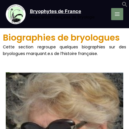
Aller
au
Bryophytes de France
contenu
Association Française de Bryologie
Biographies de bryologues
Cette section regroupe quelques biographies sur des
bryologues marquant.e.s de l’histoire française.