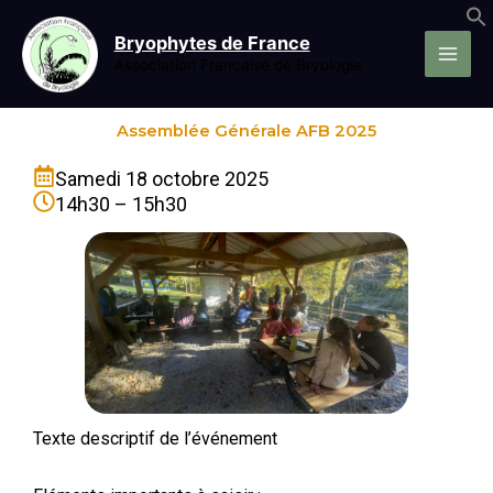
Aller
au
Bryophytes de France
contenu
Association Française de Bryologie
Assemblée Générale AFB 2025
Samedi 18 octobre 2025
14h30 – 15h30
Texte descriptif de l’événement