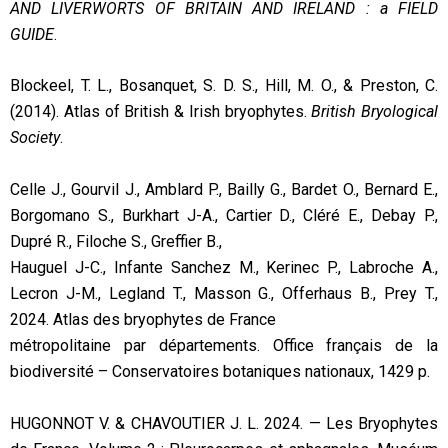
AND LIVERWORTS OF BRITAIN AND IRELAND : a FIELD
GUIDE
.
Blockeel, T. L., Bosanquet, S. D. S., Hill, M. O., & Preston, C.
(2014). Atlas of British & Irish bryophytes.
British Bryological
Society
.
Celle J., Gourvil J., Amblard P., Bailly G., Bardet O., Bernard E.,
Borgomano S., Burkhart J-A., Cartier D., Cléré E., Debay P.,
Dupré R., Filoche S., Greffier B.,
Hauguel J-C., Infante Sanchez M., Kerinec P., Labroche A.,
Lecron J-M., Legland T., Masson G., Offerhaus B., Prey T.,
2024. Atlas des bryophytes de France
métropolitaine par départements. Office français de la
biodiversité – Conservatoires botaniques nationaux, 1429 p.
HUGONNOT V. & CHAVOUTIER J. L. 2024. — Les Bryophytes