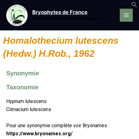
Aller
au
Bryophytes de France
contenu
Association Française de Bryologie
Homalothecium lutescens
(Hedw.) H.Rob., 1962
Synonymie
Taxonomie
Hypnum lutescens
Climacium lutescens
Pour une synonymie complète voir Bryonames :
https://www.bryonames.org/