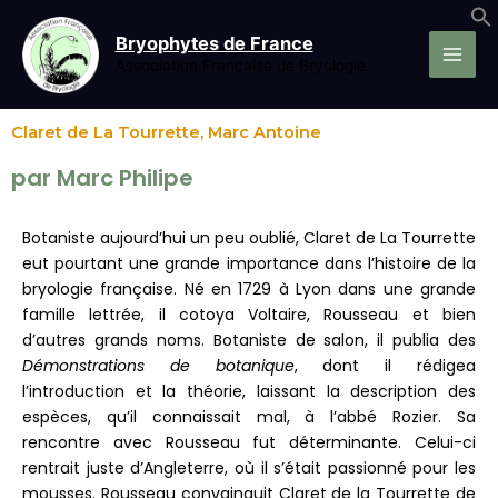
Aller
au
Bryophytes de France
contenu
Association Française de Bryologie
Claret de La Tourrette, Marc Antoine
par Marc Philipe
Botaniste aujourd’hui un peu oublié, Claret de La Tourrette
eut pourtant une grande importance dans l’histoire de la
bryologie française. Né en 1729 à Lyon dans une grande
famille lettrée, il cotoya Voltaire, Rousseau et bien
d’autres grands noms. Botaniste de salon, il publia des
Démonstrations de botanique
, dont il rédigea
l’introduction et la théorie, laissant la description des
espèces, qu’il connaissait mal, à l’abbé Rozier. Sa
rencontre avec Rousseau fut déterminante. Celui-ci
rentrait juste d’Angleterre, où il s’était passionné pour les
mousses. Rousseau convainquit Claret de la Tourrette de