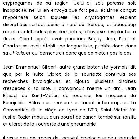
cryptogames de sa région. Celui-ci, soit paresse soit
incapacité, ne lui en envoya que fort peu, et Linné conçut
l’hypothèse selon laquelle les cryptogames étaient
diversifiées surtout dans le nord de l’Europe, et beaucoup
moins aux latitudes plus clémentes, à l’inverse des plantes à
fleurs. Claret, après avoir parcouru Bugey, Jura, Pilat et
Chartreuse, avait établi une longue liste, publiée donc dans
sa
Chloris
, et qui démontrait donc que ce n’était pas le cas.
Jean-Emmanuel Gilibert, autre grand botaniste lyonnais, dit
que par la suite Claret de la Tourrette continua ses
recherches bryologiques et ajouta plusieurs dizaines
d’espèces à sa liste. Il convainquit même un ami, Jean
Bissuel de Saint-Victor, de recenser les mousses du
Beaujolais. Hélas ces recherches furent interrompues. La
Convention fît le siège de Lyon en 1793, Saint-Victor fût
fusillé, Rozier mourut d’un boulet de canon tombé sur son lit,
et Claret de la Tourrette d’une pneumonie.
Il reste peu de traces de l’activité bryologique de Claret de