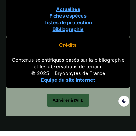
Actualités
Fiches espèces
Listes de protection
Bibliographie
Crédits
Contenus scientifiques basés sur la bibliographie
et les observations de terrain.
© 2025 – Bryophytes de France
Equipe du site internet
Adhérer à l’AFB
Search But
Search