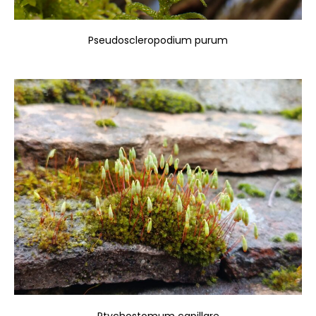
Pseudoscleropodium purum
Ptychostomum capillare