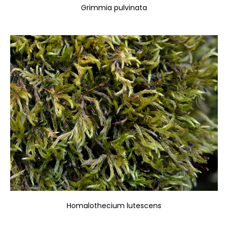
Grimmia pulvinata
Homalothecium lutescens