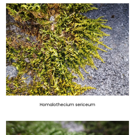
Homalothecium sericeum