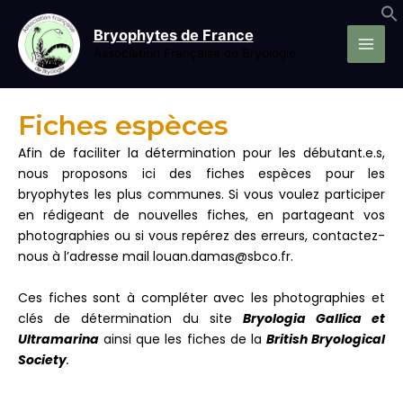
Aller
au
Bryophytes de France
contenu
Association Française de Bryologie
Fiches espèces
Afin de faciliter la détermination pour les débutant.e.s,
nous proposons ici des fiches espèces pour les
bryophytes les plus communes. Si vous voulez participer
en rédigeant de nouvelles fiches, en partageant vos
photographies ou si vous repérez des erreurs, contactez-
nous à l’adresse mail louan.damas@sbco.fr.
Ces fiches sont à compléter avec les photographies et
clés de détermination du site
Bryologia Gallica et
Ultramarina
ainsi que les fiches de la
British Bryological
Society
.