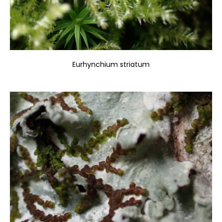
Eurhynchium striatum