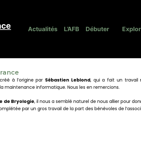
nce
Actualités
L’AFB
Débuter
Explor
e
France
réé à l’origine par
Sébastien Leblond
, qui a fait un travai
la maintenance informatique. Nous les en remercions.
e de Bryologie
, il nous a semblé naturel de nous allier pour d
plétée par un gros travail de la part des bénévoles de l’associ