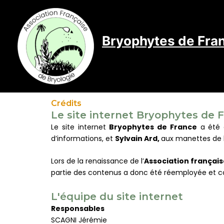
Aller
au
contenu
Bryophytes de Fra
Association Française de Bryologi
Crédits
Le site internet Bryophytes de 
Le site internet
Bryophytes de France
a été c
d’informations, et
Sylvain Ard,
aux manettes de 
Lors de la renaissance de l’
Association français
partie des contenus a donc été réemployée et com
L'équipe du site internet
Responsables
SCAGNI Jérémie