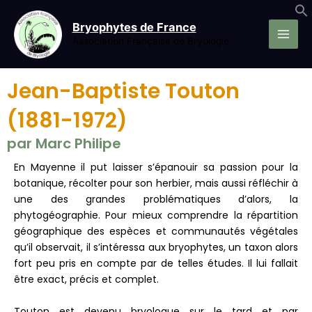
Aller
au
Bryophytes de France
contenu
Association Française de Bryologie
Jean-Baptiste Touton
(1881-1972)
par Marc Philipe
En Mayenne il put laisser s’épanouir sa passion pour la
botanique, récolter pour son herbier, mais aussi réfléchir à
une des grandes problématiques d’alors, la
phytogéographie. Pour mieux comprendre la répartition
géographique des espèces et communautés végétales
qu’il observait, il s’intéressa aux bryophytes, un taxon alors
fort peu pris en compte par de telles études. Il lui fallait
être exact, précis et complet.
Touton est devenu bryologue sur le tard et par