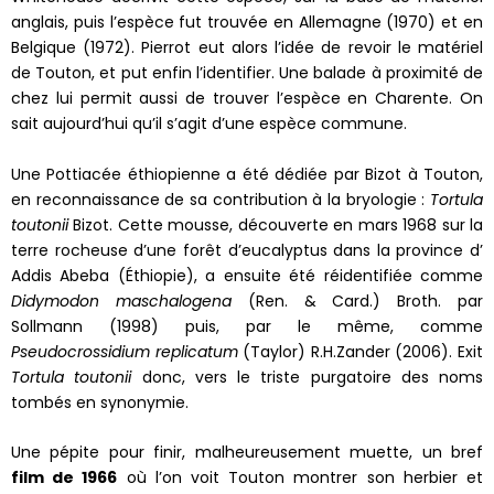
anglais, puis l’espèce fut trouvée en Allemagne (1970) et en
Belgique (1972). Pierrot eut alors l’idée de revoir le matériel
de Touton, et put enfin l’identifier. Une balade à proximité de
chez lui permit aussi de trouver l’espèce en Charente. On
sait aujourd’hui qu’il s’agit d’une espèce commune.
Une Pottiacée éthiopienne a été dédiée par Bizot à Touton,
en reconnaissance de sa contribution à la bryologie :
Tortula
toutonii
Bizot. Cette mousse, découverte en mars 1968 sur la
terre rocheuse d’une forêt d’eucalyptus dans la province d’
Addis Abeba (Éthiopie), a ensuite été réidentifiée comme
Didymodon maschalogena
(Ren. & Card.) Broth. par
Sollmann (1998) puis, par le même, comme
Pseudocrossidium replicatum
(Taylor) R.H.Zander (2006). Exit
Tortula toutonii
donc, vers le triste purgatoire des noms
tombés en synonymie.
Une pépite pour finir, malheureusement muette, un bref
film de 1966
où l’on voit Touton montrer son herbier et