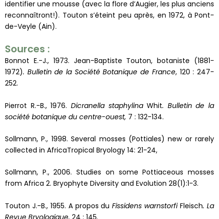
identifier une mousse (avec la flore d’Augier, les plus anciens
reconnaîtront!). Touton s’éteint peu après, en 1972, à Pont-
de-Veyle (Ain).
Sources :
Bonnot E.-J., 1973. Jean-Baptiste Touton, botaniste (1881-
1972)
. Bulletin de la Société Botanique de France
, 120 : 247-
252.
Pierrot R.-B., 1976.
Dicranella staphylina
Whit
. Bulletin de la
société botanique du centre-ouest,
7 : 132-134.
Sollmann, P., 1998. Several mosses (Pottiales) new or rarely
collected in AfricaTropical Bryology 14: 21-24,
Sollmann, P., 2006. Studies on some Pottiaceous mosses
from Africa 2. Bryophyte Diversity and Evolution 28(1):1-3.
Touton J.-B., 1955. A propos du
Fissidens warnstorfi
Fleisch
. La
Revue Bryologique,
24 : 145.