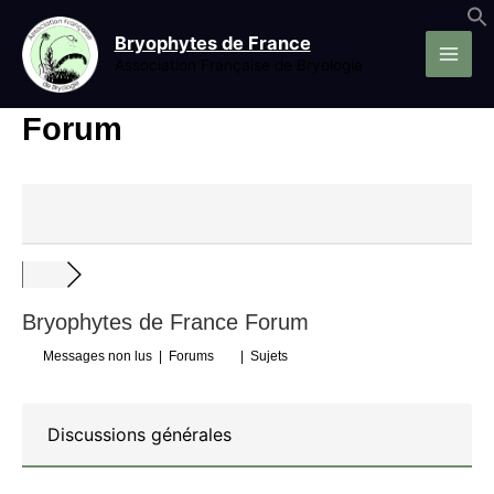
Aller
au
Bryophytes de France
contenu
Association Française de Bryologie
Forum
Bryophytes de France Forum
Messages non lus
|
Forums
|
Sujets
Discussions générales