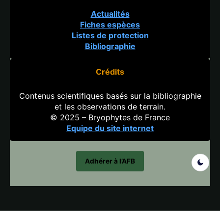
Actualités
Fiches espèces
Listes de protection
Bibliographie
Crédits
Contenus scientifiques basés sur la bibliographie
et les observations de terrain.
© 2025 – Bryophytes de France
Equipe du site internet
Adhérer à l’AFB
Search But
Search