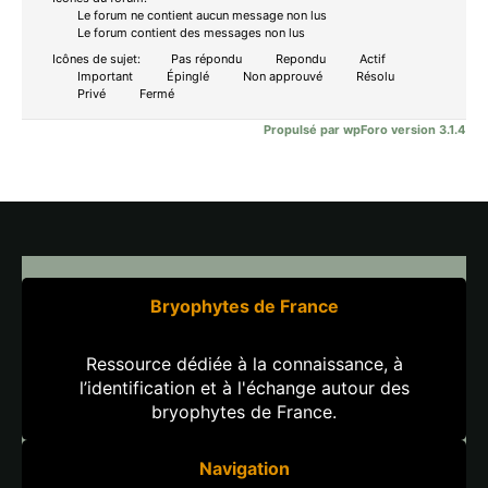
Le forum ne contient aucun message non lus
Le forum contient des messages non lus
Icônes de sujet:
Pas répondu
Repondu
Actif
Important
Épinglé
Non approuvé
Résolu
Privé
Fermé
Propulsé par wpForo version 3.1.4
Bryophytes de France
Ressource dédiée à la connaissance, à
l’identification et à l'échange autour des
bryophytes de France.
Navigation