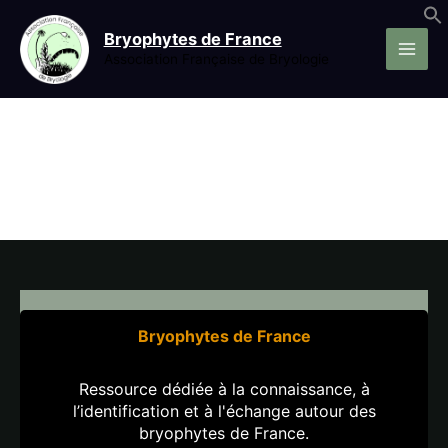
Aller
au
Bryophytes de France
contenu
Association Française de Bryologie
Bryophytes de France
Ressource dédiée à la connaissance, à
l’identification et à l'échange autour des
bryophytes de France.