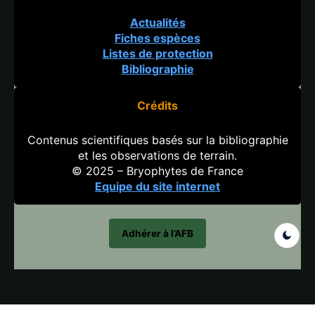
Actualités
Fiches espèces
Listes de protection
Bibliographie
Crédits
Contenus scientifiques basés sur la bibliographie
et les observations de terrain.
© 2025 – Bryophytes de France
Equipe du site internet
Adhérer à l’AFB
Search But
Search