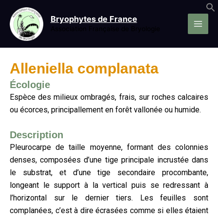
Aller
au
Bryophytes de France
contenu
Association Française de Bryologie
Alleniella complanata
Écologie
Espèce des milieux ombragés, frais, sur roches calcaires
ou écorces, principallement en forêt vallonée ou humide.
Description
Pleurocarpe de taille moyenne, formant des colonnies
denses, composées d’une tige principale incrustée dans
le substrat, et d’une tige secondaire procombante,
longeant le support à la vertical puis se redressant à
l’horizontal sur le dernier tiers. Les feuilles sont
complanées, c’est à dire écrasées comme si elles étaient