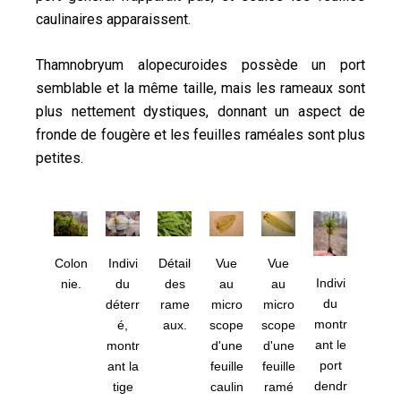
caulinaires apparaissent.
Thamnobryum alopecuroides possède un port
semblable et la même taille, mais les rameaux sont
plus nettement dystiques, donnant un aspect de
fronde de fougère et les feuilles raméales sont plus
petites.
Colon
Indivi
Détail
Vue
Vue
Indivi
nie.
du
des
au
au
du
déterr
rame
micro
micro
montr
é,
aux.
scope
scope
ant le
montr
d'une
d'une
port
ant la
feuille
feuille
dendr
tige
caulin
ramé