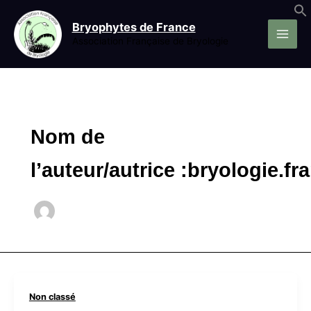
Aller
au
Bryophytes de France
contenu
Association Française de Bryologie
Nom de
l’auteur/autrice :bryologie.fr
Non classé