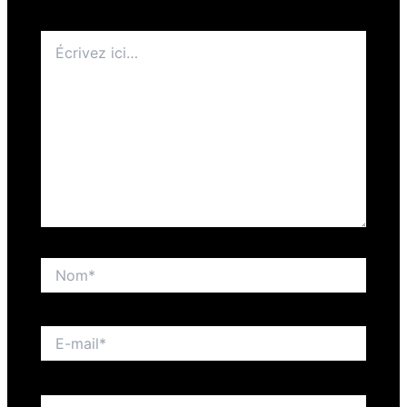
Écrivez
ici…
Nom*
E-
mail*
Site