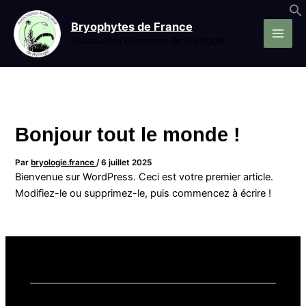
Aller
au
Bryophytes de France
contenu
Association Française de Bryologie
Bonjour tout le monde !
Par
bryologie.france
/
6 juillet 2025
Bienvenue sur WordPress. Ceci est votre premier article.
Modifiez-le ou supprimez-le, puis commencez à écrire !
1 réflexion sur “Bonjour tout le monde !”